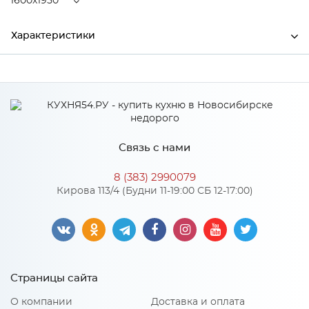
1600x1950
Характеристики
Ширина
1600
Высота
220
Глубина
1950
Связь с нами
Производитель
Центрпласт
8 (383) 2990079
Кирова 113/4 (Будни 11-19:00 СБ 12-17:00)
Особенности
Латекс 140 мм, пенополиуретан 10 мм, кокосовая койра 10
мм
Страницы сайта
Нагрузка на одно спальное место: 145
Количество упаковок: 1
Размер спального места: 1600x1950
О компании
Доставка и оплата