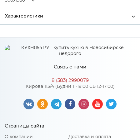
800x1950
Характеристики
Ширина
800
Высота
220
Глубина
1950
Связь с нами
Производитель
Центрпласт
8 (383) 2990079
Кирова 113/4 (Будни 11-19:00 СБ 12-17:00)
Особенности
Латекс 140 мм, пенополиуретан 10 мм, кокосовая койра 10
мм
Страницы сайта
Нагрузка на одно спальное место: 145
Размер спального места: 800х1950
Количество упаковок: 1
О компании
Доставка и оплата