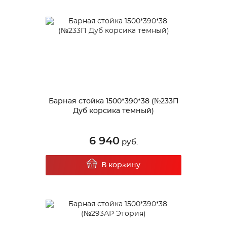
Барная стойка 1500*390*38 (№233П
Дуб корсика темный)
6 940
руб.
В корзину