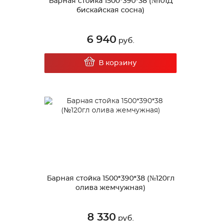
Барная стойка 1500*390*38 (№101Д
бискайская сосна)
6 940
руб.
В корзину
Барная стойка 1500*390*38 (№120гл
олива жемчужная)
8 330
руб.