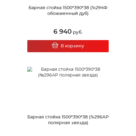
Барная стойка 1500*390*38 (№294Ф
обожженный дуб)
6 940
руб.
В корзину
Барная стойка 1500*390*38 (№296АР
полярная звезда)