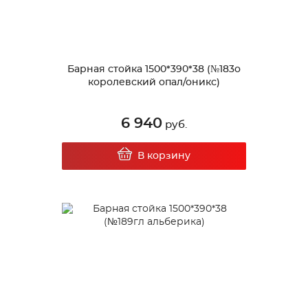
Барная стойка 1500*390*38 (№183о
королевский опал/оникс)
6 940
руб.
В корзину