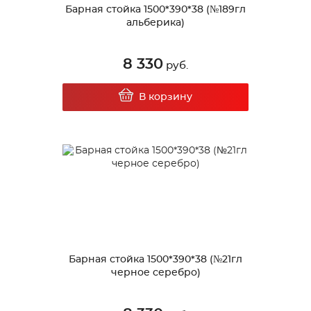
Барная стойка 1500*390*38 (№189гл
альберика)
8 330
руб.
В корзину
Барная стойка 1500*390*38 (№21гл
черное серебро)