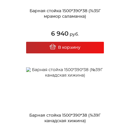
Барная стойка 1500*390*38 (№35Г
мрамор саламанка)
6 940
руб.
В корзину
Барная стойка 1500*390*38 (№39Г
канадская хижина)