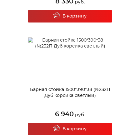
8 330
руб.
В корзину
Барная стойка 1500*390*38 (№232П
Дуб корсика светлый)
6 940
руб.
В корзину