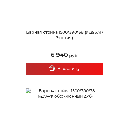
Барная стойка 1500*390*38 (№293АР
Этория)
6 940
руб.
В корзину