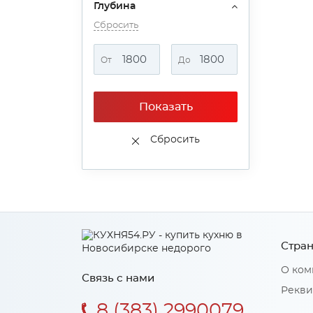
Глубина
Сбросить
От
До
Показать
Сбросить
Стран
О ком
Связь с нами
Рекви
8 (383) 2990079