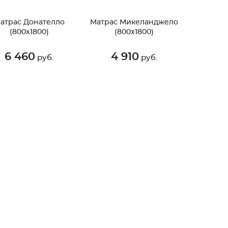
атрас Донателло
Матрас Микеланджело
(800х1800)
(800х1800)
6 460
4 910
руб.
руб.