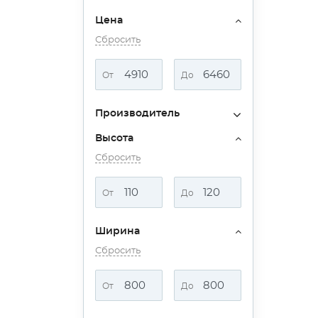
Цена
Сбросить
От
До
Производитель
Высота
Сбросить
От
До
Ширина
Сбросить
От
До