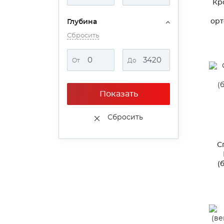
Кр
орт
Глубина
ме
Сбросить
От
До
Показать
Сбросить
С
(