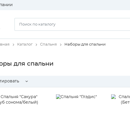
пании
)
авная
Каталог
Спальня
Наборы для спальни
оры для спальни
тировать