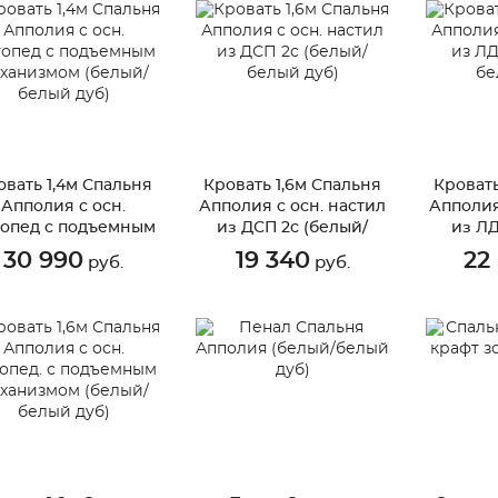
овать 1,4м Спальня
Кровать 1,6м Спальня
Кровать
Апполия с осн.
Апполия с осн. настил
Апполия
топед с подъемным
из ДСП 2с (белый/
из Л
ханизмом (белый/
белый дуб)
бе
30 990
19 340
22
руб.
руб.
белый дуб)