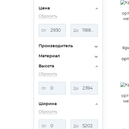
Цена
Сбросить
От
До
Производитель
Кр
Материал
ор
ме
Высота
Сбросить
От
До
Ширина
Сбросить
От
До