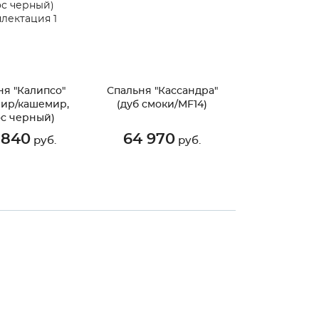
ня "Калипсо"
Спальня "Кассандра"
ир/кашемир,
(дуб смоки/MF14)
ос черный)
лектация 1
 840
64 970
руб.
руб.