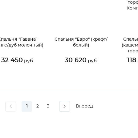
Спальня "Гавана"
Спальня "Евро" (крафт/
Спаль
нге/дуб молочный)
белый)
(кашем
тор
Комп
32 450
30 620
118
руб.
руб.
1
2
3
Вперед