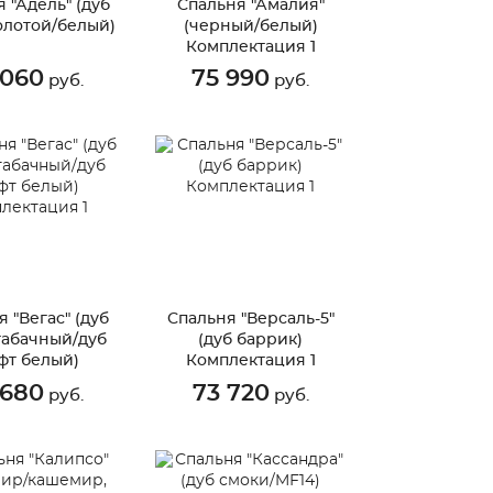
 "Адель" (дуб
Спальня "Амалия"
олотой/белый)
(черный/белый)
Комплектация 1
 060
75 990
руб.
руб.
 "Вегас" (дуб
Спальня "Версаль-5"
табачный/дуб
(дуб баррик)
фт белый)
Комплектация 1
лектация 1
 680
73 720
руб.
руб.