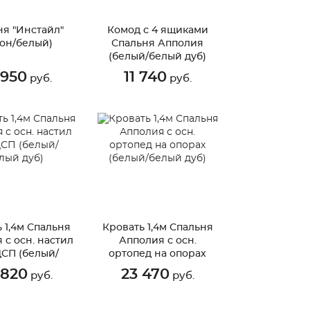
ня "Инстайл"
Комод с 4 ящиками
тон/белый)
Спальня Апполия
(белый/белый дуб)
 950
11 740
руб.
руб.
 1,4м Спальня
Кровать 1,4м Спальня
 с осн. настил
Апполия с осн.
ДСП (белый/
ортопед на опорах
лый дуб)
(белый/белый дуб)
 820
23 470
руб.
руб.