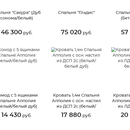
льня "Сакура" (Дуб
Спальня "Глэдис"
Спаль
сонома/белый)
(Бе
46 300
75 020
57
руб.
руб.
омод с 5 ящиками
Кровать 1,4м Спальня
Кровать
пальня Апполия
Апполия с осн. настил
Апполия
белый/белый дуб)
из ДСП 2с (белый/
из Л
белый дуб)
бе
14 430
17 880
20
руб.
руб.