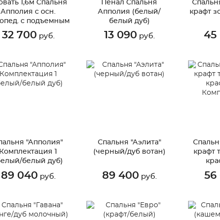
овать 1,6м Спальня
Пенал Спальня
Спальня
Апполия с осн.
Апполия (белый/
крафт з
опед. с подъемным
белый дуб)
ханизмом (белый/
32 700
13 090
45
руб.
руб.
белый дуб)
пальня "Апполия"
Спальня "Аэлита"
Спальня
Комплектация 1
(черный/дуб вотан)
крафт 
белый/белый дуб)
кра
Комп
89 040
89 400
56
руб.
руб.