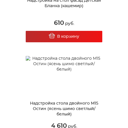
Надстройка на стол фасад Детская
Бланка (кашемир)
610
руб.
В корзину
Надстройка стола двойного М15
Остин (ясень шимо светлый/
белый)
4 610
руб.