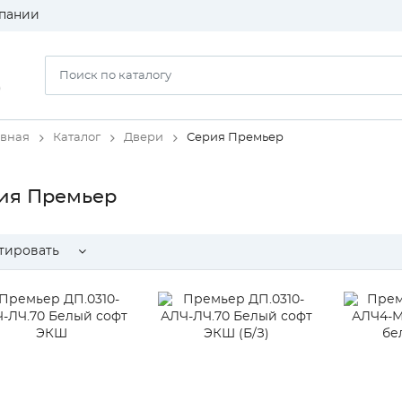
пании
)
авная
Каталог
Двери
Серия Премьер
ия Премьер
тировать