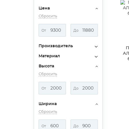
Цена
Сбросить
От
До
Производитель
П
АЛ
Материал
Высота
Сбросить
От
До
Ширина
Сбросить
От
До