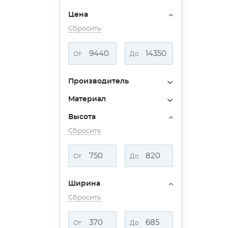
Цена
Сбросить
От
До
Производитель
Материал
Высота
Сбросить
От
До
Ширина
Сбросить
От
До