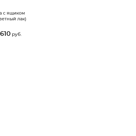
а с ящиком
ветный лак)
 610
руб.