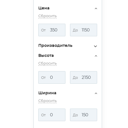
Цена
Сбросить
От
До
Производитель
Высота
Сбросить
От
До
Ширина
Сбросить
От
До