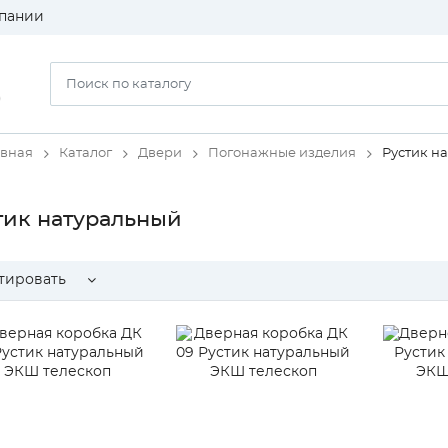
пании
)
авная
Каталог
Двери
Погонажные изделия
Рустик н
тик натуральный
тировать