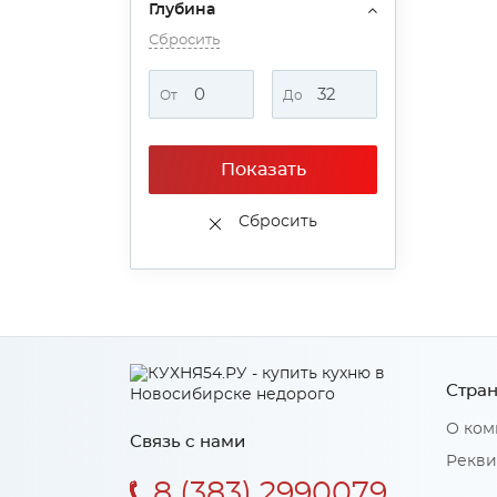
Глубина
Сбросить
От
До
Показать
Сбросить
Стран
О ком
Связь с нами
Рекви
8 (383) 2990079