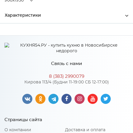
900x1950
Характеристики
Ширина
900
Высота
220
Глубина
1950
Связь с нами
Производитель
Центрпласт
8 (383) 2990079
Кирова 113/4 (Будни 11-19:00 СБ 12-17:00)
Особенности
Латекс 140 мм, пенополиуретан 10 мм, кокосовая койра 10
мм
Страницы сайта
Нагрузка на одно спальное место: 145
Количество упаковок: 1
Жесткость матраса: 3
О компании
Доставка и оплата