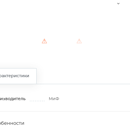
⚠
⚠
⚠
рактеристики
изводитель
МиФ
обенности