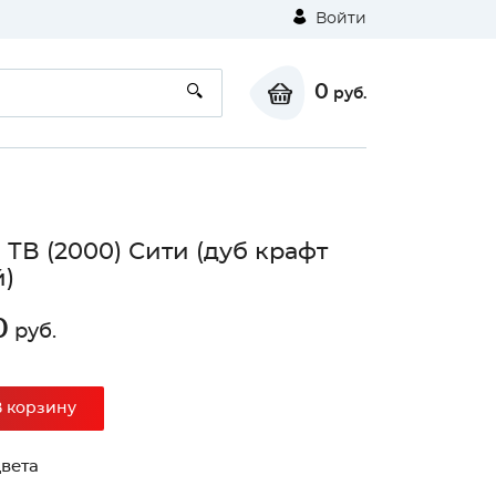
Войти
0
руб.
 ТВ (2000) Сити (дуб крафт
)
0
руб.
⚠
В корзину
Unable to load the image!
вета