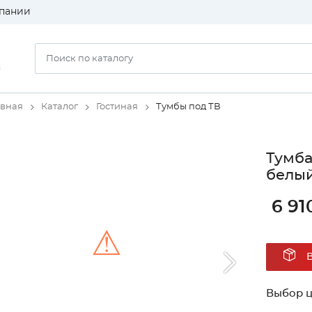
пании
)
авная
Каталог
Гостиная
Тумбы под ТВ
Тумба
белый
6 91
⚠
Unable to load the image!
Выбор ц