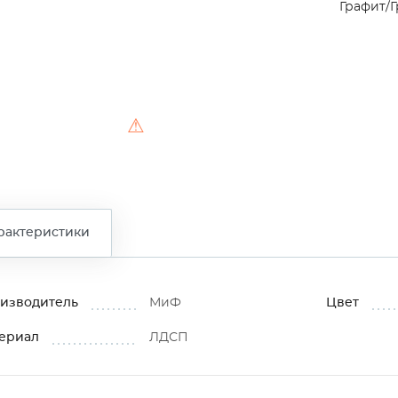
Графит/
⚠
рактеристики
изводитель
МиФ
Цвет
ериал
ЛДСП