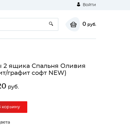
Войти
0
руб.
 2 ящика Спальня Оливия
ит/графит софт NEW)
20
руб.
В корзину
вета