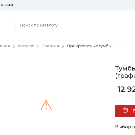
пании
)
авная
Каталог
Спальня
Прикроватные тумбы
Тумбы
(граф
12 9
⚠
Unable to load the image!
Выбор ц