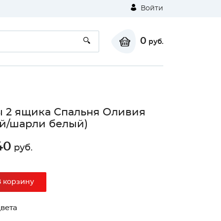
Войти
0
руб.
 2 ящика Спальня Оливия
й/шарли белый)
40
руб.
В корзину
вета