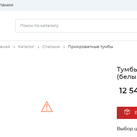
пании
)
авная
Каталог
Спальня
Прикроватные тумбы
Тумбы
(белы
12 5
⚠
Unable to load the image!
Выбор ц