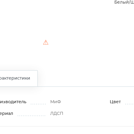
Белый/Ш
⚠
рактеристики
изводитель
МиФ
Цвет
ериал
ЛДСП