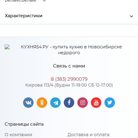
Белый/Белый
Характеристики
Ширина
1700
Высота
2200
Глубина
574
Связь с нами
Производитель
МиФ
8 (383) 2990079
Цвет
Белый/Белый
Кирова 113/4 (Будни 11-19:00 СБ 12-17:00)
Материал
ЛДСП
Особенности
Страницы сайта
Материал 2: ЛДСП
О компании
Доставка и оплата