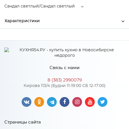
Сандал светлый/Сандал светлый
Характеристики
Производитель
МиФ
Сандал светлый/Сандал
Цвет
светлый
Материал
ЛДСП
Связь с нами
8 (383) 2990079
Кирова 113/4 (Будни 11-19:00 СБ 12-17:00)
Особенности
Материал 2: МДФ
Количество упаковок: 3
Страницы сайта