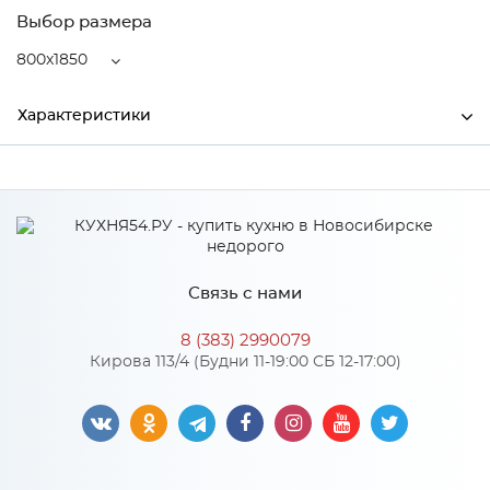
Выбор размера
800x1850
Характеристики
Ширина
800
Высота
220
Глубина
1850
Связь с нами
Производитель
MagicSoft by Relax
8 (383) 2990079
Кирова 113/4 (Будни 11-19:00 СБ 12-17:00)
Особенности
Состав: пена 20мм, Bi-Tek, независимый пружинный блок
140мм, Bi-Teks, пена 20мм. Усиление по периметру матраса
100мм. Чехол из итальянского трикотажа, стеганого на