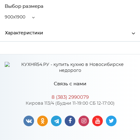
Выбор размера
900x1900
Характеристики
Ширина
900
Высота
220
Глубина
1900
Связь с нами
Производитель
MagicSoft by Relax
8 (383) 2990079
Кирова 113/4 (Будни 11-19:00 СБ 12-17:00)
Особенности
Состав: пена 20мм, Bi-Tek, независимый пружинный блок
140мм, Bi-Teks, пена 20мм. Усиление по периметру матраса
100мм. Чехол из итальянского трикотажа, стеганого на