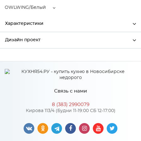
OWLWING/Белый
Характеристики
Дизайн проект
Ширина
596
Высота
816
*
Имя
Глубина
480
Производитель
Сурская мебель
Связь с нами
Цвет
OWLWING/Белый
*
Телефон
Материал
МДФ
8 (383) 2990079
Кирова 113/4 (Будни 11-19:00 СБ 12-17:00)
*
E-mail
Особенности