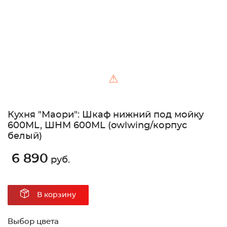
⚠
Кухня "Маори": Шкаф нижний под мойку
600МL, ШНМ 600МL (owlwing/корпус
белый)
6 890
руб.
В корзину
Выбор цвета