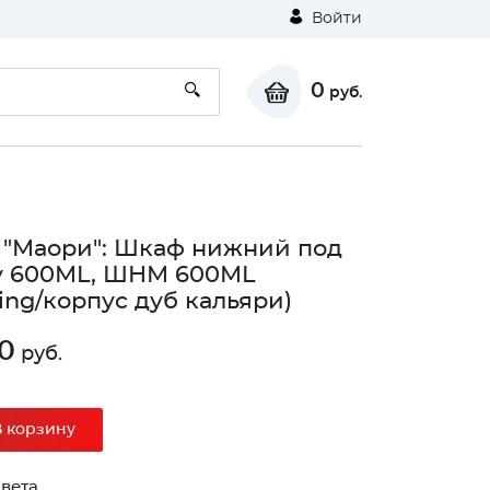
Войти
0
руб.
 "Маори": Шкаф нижний под
у 600МL, ШНМ 600МL
ing/корпус дуб кальяри)
0
руб.
В корзину
вета