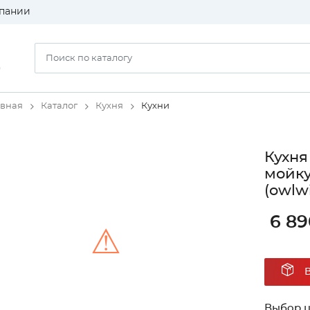
пании
)
авная
Каталог
Кухня
Кухни
Кухня
мойк
(owlw
6 89
⚠
Unable to load the image!
Выбор ц