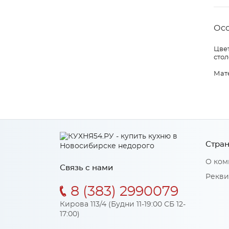
Ос
Цвет
сто
Мат
Стран
О ком
Связь с нами
Рекви
8 (383) 2990079
Кирова 113/4 (Будни 11-19:00 СБ 12-
17:00)