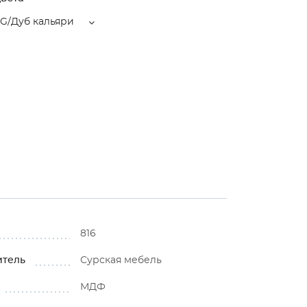
/Дуб кальяри
816
итель
Сурская мебель
МДФ