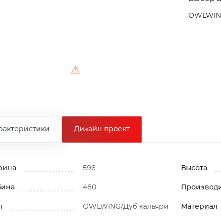
OWLWING
⚠
рактеристики
Дизайн проект
рина
596
Высота
бина
480
Производ
т
OWLWING/Дуб кальяри
Материал