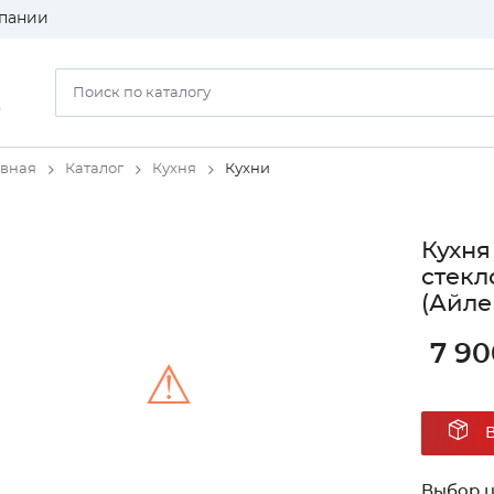
пании
)
авная
Каталог
Кухня
Кухни
Кухня
стекл
(Айле
7 90
⚠
Unable to load the image!
Выбор ц