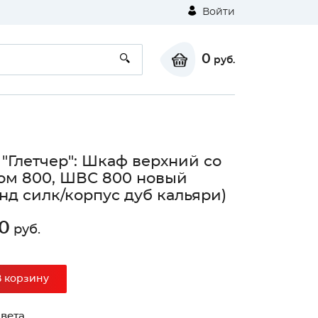
Войти
0
руб.
 "Глетчер": Шкаф верхний со
ом 800, ШВС 800 новый
нд силк/корпус дуб кальяри)
0
руб.
В корзину
вета