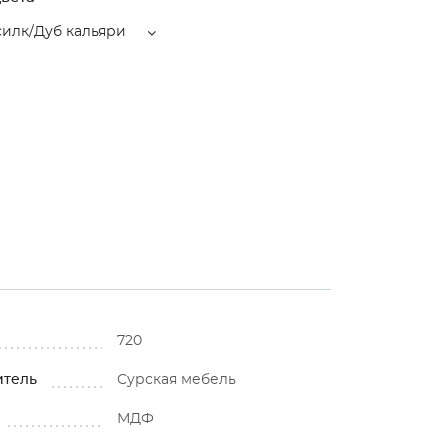
силк/Дуб кальяри
720
итель
Сурская мебель
МДФ