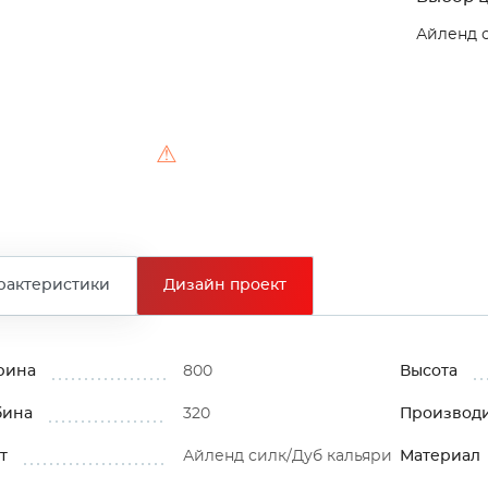
Айленд 
⚠
рактеристики
Дизайн проект
рина
800
Высота
бина
320
Производ
т
Айленд силк/Дуб кальяри
Материал