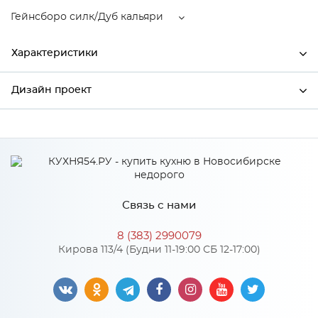
Гейнсборо силк/Дуб кальяри
Характеристики
Дизайн проект
Ширина
800
Высота
720
*
Имя
Глубина
320
Производитель
Сурская мебель
Связь с нами
Гейнсборо силк/Дуб
*
Телефон
Цвет
кальяри
8 (383) 2990079
Материал
МДФ
Кирова 113/4 (Будни 11-19:00 СБ 12-17:00)
*
E-mail
Особенности