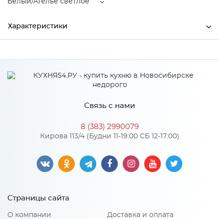
Белый/Ателье светлое
Характеристики
Ширина
1474
Высота
1056
Глубина
2067
Связь с нами
Производитель
Тэкс
8 (383) 2990079
Цвет
Белый/Ателье светлое
Кирова 113/4 (Будни 11-19:00 СБ 12-17:00)
Материал
ЛДСП
Особенности
Страницы сайта
основание не входит в комплект
О компании
Доставка и оплата