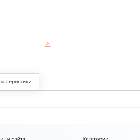
⚠
рактеристики
ицы сайта
Категории