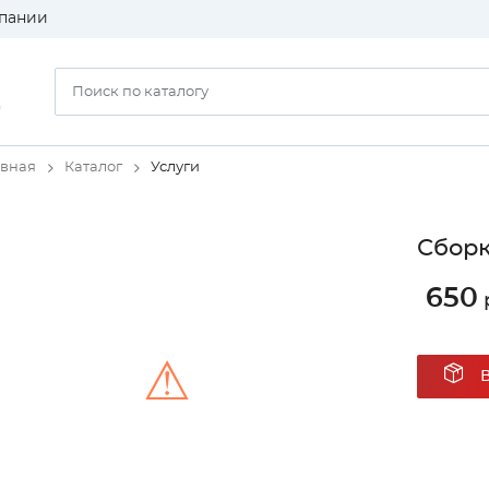
пании
)
авная
Каталог
Услуги
Сборк
650
⚠
Unable to load the image!