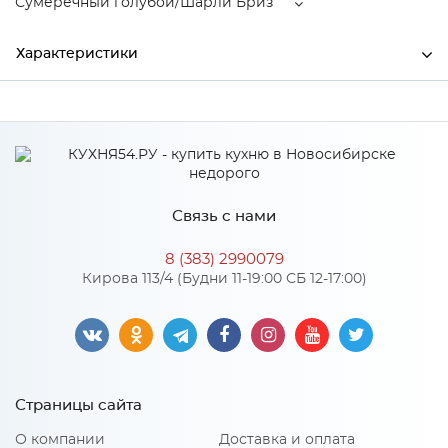
Сумеречный голубой/Шарли Бриз
Характеристики
Производитель
МиФ
Сумеречный голубой/
Цвет
Шарли Бриз
Материал
ЛДСП
Связь с нами
8 (383) 2990079
Кирова 113/4 (Будни 11-19:00 СБ 12-17:00)
Особенности
Материал 2: МДФ
Количество упаковок: 3
Страницы сайта
О компании
Доставка и оплата