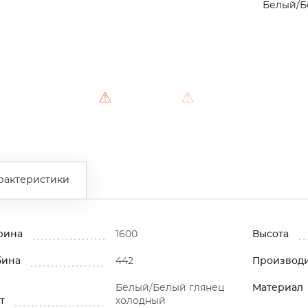
Белый/Б
⚠
⚠
рактеристики
рина
1600
Высота
бина
442
Производ
Белый/Белый глянец
Материал
т
холодный