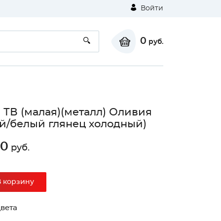
Войти
0
руб.
 ТВ (малая)(металл) Оливия
й/белый глянец холодный)
30
руб.
⚠
В корзину
Unable to load the image!
вета