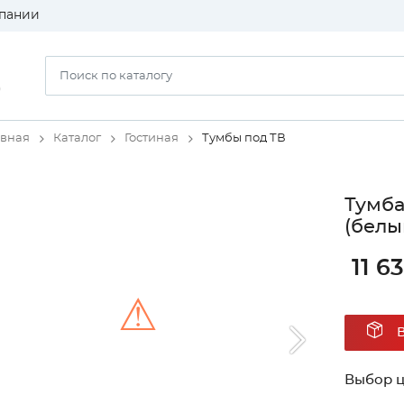
пании
)
авная
Каталог
Гостиная
Тумбы под ТВ
Тумба
(белы
11 6
⚠
Unable to load the image!
Выбор ц