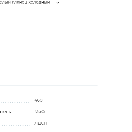
елый глянец холодный
460
итель
МиФ
ЛДСП