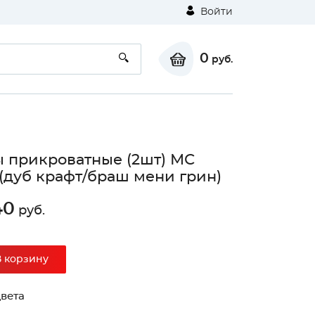
Войти
0
руб.
 прикроватные (2шт) МС
(дуб крафт/браш мени грин)
40
руб.
⚠
В корзину
Unable to load the image!
вета