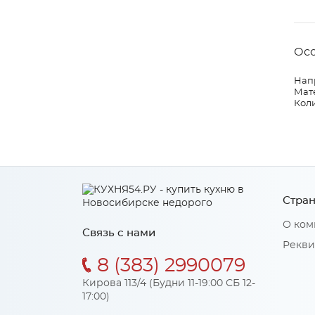
Ос
Нап
Мат
Коли
Стран
О ком
Связь с нами
Рекви
8 (383) 2990079
Кирова 113/4 (Будни 11-19:00 СБ 12-
17:00)