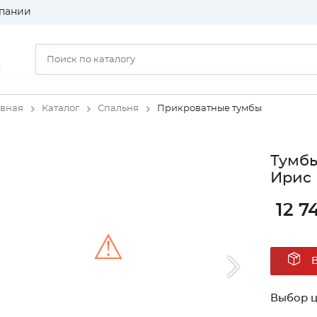
пании
)
авная
Каталог
Спальня
Прикроватные тумбы
Тумбы
Ирис 
12 7
⚠
Unable to load the image!
Выбор ц