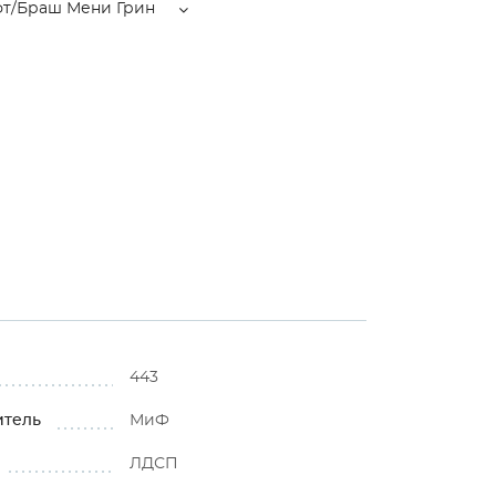
фт/Браш Мени Грин
443
итель
МиФ
ЛДСП