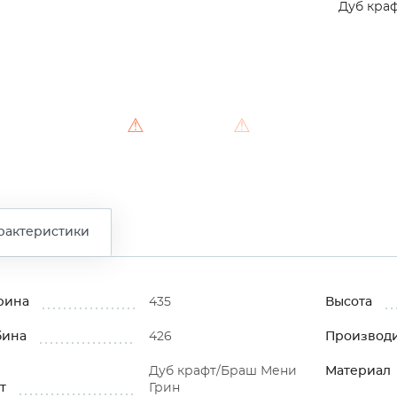
Дуб кра
⚠
⚠
рактеристики
рина
435
Высота
бина
426
Производ
Дуб крафт/Браш Мени
Материал
т
Грин