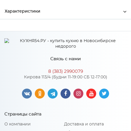
Характеристики
Ширина
502
Высота
273
Глубина
376
Связь с нами
Производитель
БТС
8 (383) 2990079
Цвет
Дуб смоки/Айриш (MF03)
Кирова 113/4 (Будни 11-19:00 СБ 12-17:00)
Материал
ЛДСП
Особенности
Страницы сайта
Максимальная нагрузка на крышку - 10 кг, на выдвижной
О компании
Доставка и оплата
ящик - 5 кг