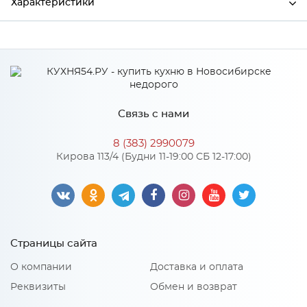
Характеристики
Ширина
3000
Высота
38
Глубина
600
Связь с нами
Производитель
СКИФ
8 (383) 2990079
Цвет
№82 Старый дуб
Кирова 113/4 (Будни 11-19:00 СБ 12-17:00)
Материал
ДСП
Особенности
Страницы сайта
Рабочие плиты изготовлены на основе древесно-
О компании
Доставка и оплата
стружечной плиты, покрытой слоистым пластиком ведущих
российский и европейских фирм, который производится по
Реквизиты
Обмен и возврат
технологии высокого давления. Плиты изготавливаются на