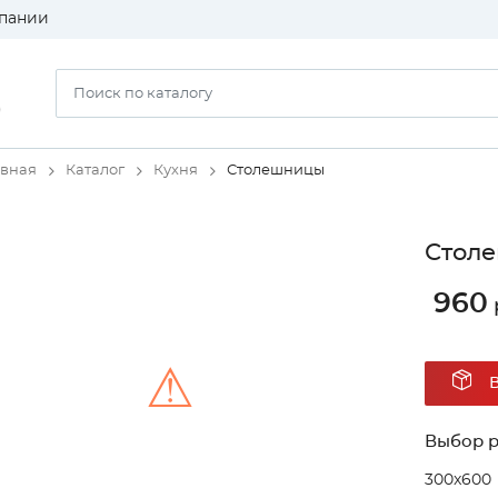
пании
)
авная
Каталог
Кухня
Столешницы
Столе
960
⚠
Выбор 
Unable to load the image!
300x600