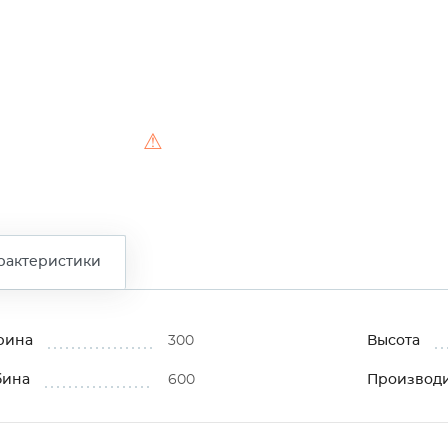
⚠
рактеристики
рина
300
Высота
бина
600
Производ