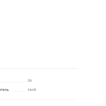
26
итель
МиФ