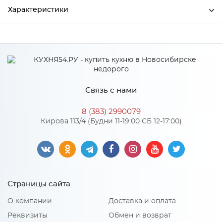
Характеристики
Ширина
3000
Высота
38
Глубина
600
Связь с нами
Производитель
СКИФ
8 (383) 2990079
Цвет
№ 53 Оникс голубой
Кирова 113/4 (Будни 11-19:00 СБ 12-17:00)
Материал
ДСП
Особенности
Страницы сайта
Материал 2: Пластик HPL, CPL
О компании
Доставка и оплата
Реквизиты
Обмен и возврат