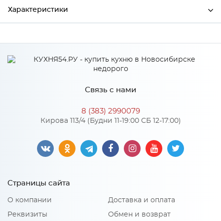
Характеристики
Ширина
500
Высота
38
Глубина
600
Связь с нами
Производитель
СКИФ
8 (383) 2990079
Цвет
№111 Дуб Вотан
Кирова 113/4 (Будни 11-19:00 СБ 12-17:00)
Материал
ДСП
Особенности
Страницы сайта
Поверхность: матовая Основа выполнена из ДСП
О компании
Доставка и оплата
повышенной влагостойкости
Реквизиты
Обмен и возврат