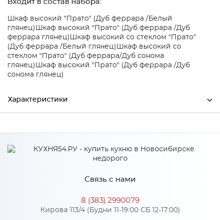
Входит в состав набора:
Шкаф высокий "Прато" (Дуб феррара /Белый
глянец)
Шкаф высокий "Прато" (Дуб феррара /Дуб
феррара глянец)
Шкаф высокий со стеклом "Прато"
(Дуб феррара /Белый глянец)
Шкаф высокий со
стеклом "Прато" (Дуб феррара/Дуб сонома
глянец)
Шкаф высокий "Прато" (Дуб феррара /Дуб
сонома глянец)
Характеристики
Ширина
590
Высота
670
Глубина
350
Связь с нами
Производитель
Stolline
8 (383) 2990079
Цвет
Дуб феррара
Кирова 113/4 (Будни 11-19:00 СБ 12-17:00)