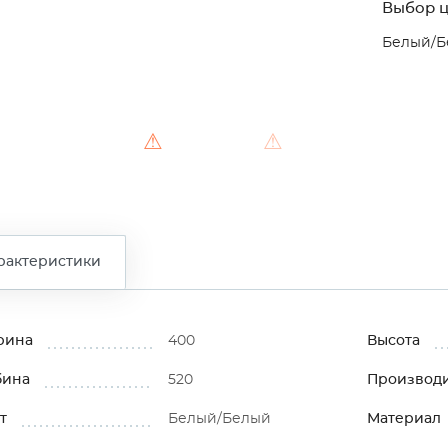
Выбор ц
Белый/Б
⚠
⚠
рактеристики
рина
400
Высота
бина
520
Производ
т
Белый/Белый
Материал