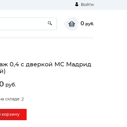
Войти
0
руб.
аж 0,4 с дверкой МС Мадрид
й)
0
руб.
⚠
на складе: 2
В корзину
Unable to load the image!