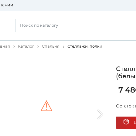
пании
)
авная
Каталог
Спальня
Стеллажи, полки
Стелл
(белы
7 48
⚠
Остаток 
Unable to load the image!