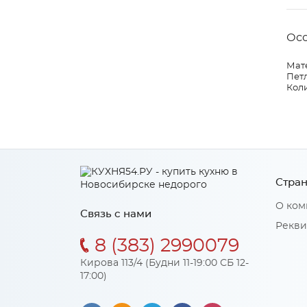
Ос
Мат
Петл
Коли
Стран
О ком
Связь с нами
Рекви
8 (383) 2990079
Кирова 113/4 (Будни 11-19:00 СБ 12-
17:00)