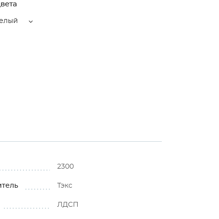
вета
елый
2300
итель
Тэкс
ЛДСП