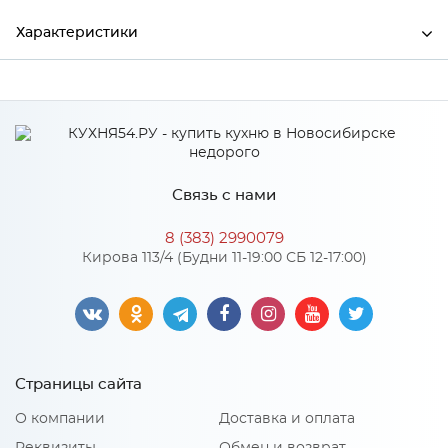
Характеристики
Ширина
750
Высота
1900
Глубина
375
Связь с нами
Производитель
Тэкс
8 (383) 2990079
Цвет
Дуб делано/Дуб делано
Кирова 113/4 (Будни 11-19:00 СБ 12-17:00)
Материал
ЛДСП
Особенности
Страницы сайта
5 полок, 3 полки размеров 345х718, две других 355х718, два из
О компании
Доставка и оплата
них закрыты двумя сплошными фасадами 371х720