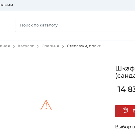
пании
)
авная
Каталог
Спальня
Стеллажи, полки
Шкаф 
(санд
14 8
⚠
Unable to load the image!
Выбор ц