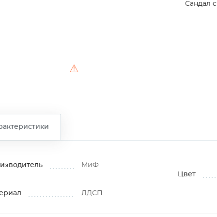
Сандал 
⚠
рактеристики
изводитель
МиФ
Цвет
ериал
ЛДСП