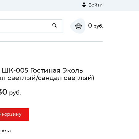
Войти
0
руб.
ШК-005 Гостиная Эколь
ал светлый/сандал светлый)
30
руб.
В корзину
вета