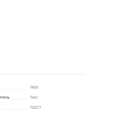
⚠
1900
итель
Тэкс
ЛДСП