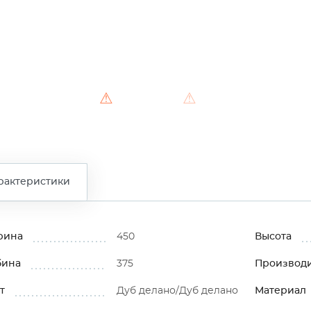
⚠
⚠
⚠
рактеристики
рина
450
Высота
бина
375
Производ
т
Дуб делано/Дуб делано
Материал