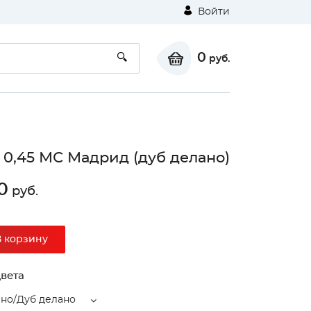
Войти
0
руб.
0,45 МС Мадрид (дуб делано)
0
руб.
⚠
В корзину
вета
Unable to load the image!
ано/Дуб делано