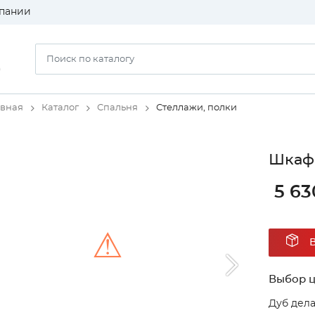
пании
)
авная
Каталог
Спальня
Стеллажи, полки
Шкаф 
5 63
⚠
Выбор ц
Unable to load the image!
Дуб дел