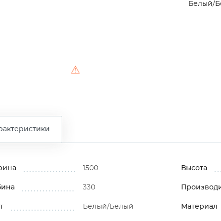
Белый/Б
⚠
рактеристики
рина
1500
Высота
бина
330
Производ
т
Белый/Белый
Материал