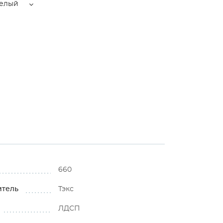
елый
660
итель
Тэкс
ЛДСП