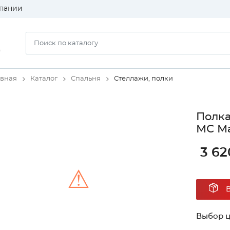
пании
)
авная
Каталог
Спальня
Стеллажи, полки
Полка
МС Ма
3 62
⚠
Unable to load the image!
Выбор ц