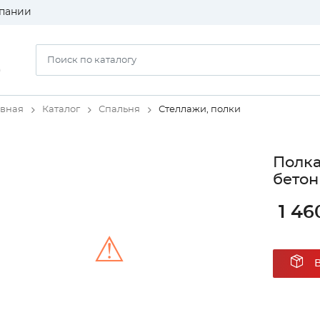
пании
)
авная
Каталог
Спальня
Стеллажи, полки
Полка
бетон
1 46
⚠
Unable to load the image!