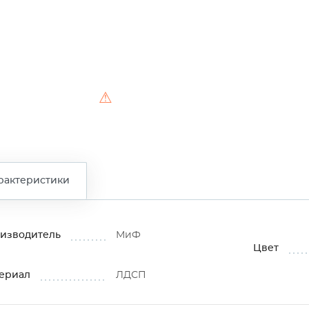
⚠
рактеристики
изводитель
МиФ
Цвет
ериал
ЛДСП