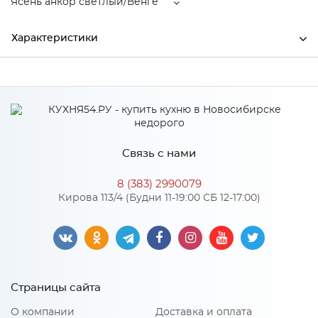
Ясень анкор светлый/Венге
Характеристики
Ширина
1100
Высота
220
Глубина
230
Связь с нами
Производитель
Тэкс
8 (383) 2990079
Цвет
Ясень анкор светлый/Венге
Кирова 113/4 (Будни 11-19:00 СБ 12-17:00)
Материал
ЛДСП
Особенности
Страницы сайта
Материал 2: ЛДСП
О компании
Доставка и оплата