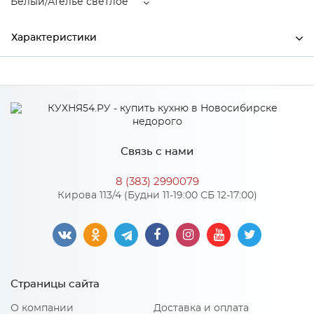
Белый/Ателье светлое
Характеристики
Ширина
300
Высота
400
Глубина
520
Связь с нами
Производитель
Тэкс
8 (383) 2990079
Цвет
Белый/Ателье светлое
Кирова 113/4 (Будни 11-19:00 СБ 12-17:00)
Материал
ЛДСП
Особенности
Страницы сайта
Петли: без доводчика
О компании
Доставка и оплата