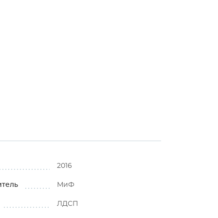
2016
итель
МиФ
ЛДСП