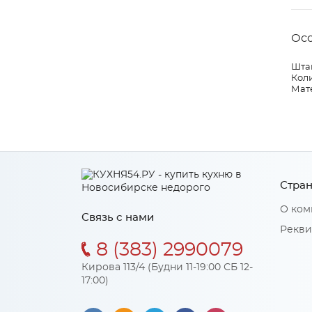
Ос
Шта
Коли
Мат
Стран
О ком
Связь с нами
Рекви
8 (383) 2990079
Кирова 113/4 (Будни 11-19:00 СБ 12-
17:00)