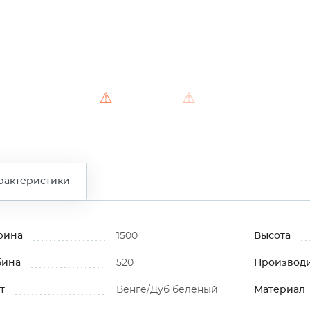
⚠
⚠
рактеристики
рина
1500
Высота
бина
520
Производ
т
Венге/Дуб беленый
Материал