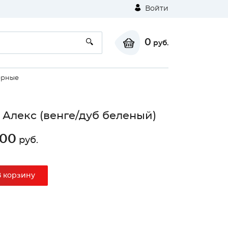
Войти
0
руб.
ерные
Алекс (венге/дуб беленый)
000
руб.
⚠
В корзину
Unable to load the image!