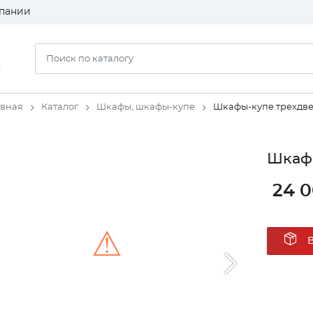
пании
)
авная
Каталог
Шкафы, шкафы-купе
Шкафы-купе трехдв
Шкаф 
24 
⚠
Unable to load the image!