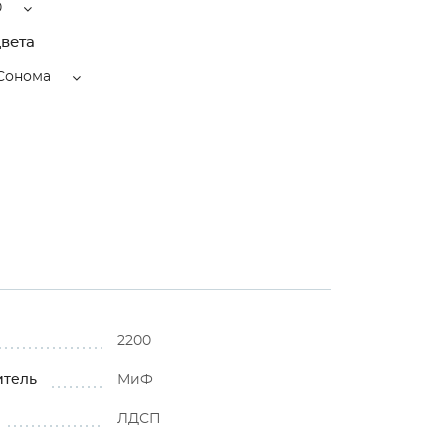
0
вета
Сонома
2200
итель
МиФ
ЛДСП