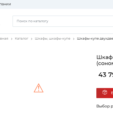
пании
)
авная
Каталог
Шкафы, шкафы-купе
Шкафы-купе двухдв
Шкаф-
(соно
43 7
⚠
Unable to load the image!
Выбор 