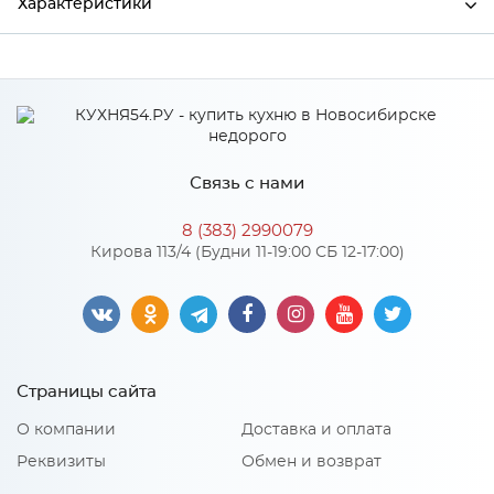
Характеристики
Ширина
802
Высота
2176
Глубина
460
Связь с нами
Производитель
БТС
8 (383) 2990079
Цвет
Дуб каньон/Графит
Кирова 113/4 (Будни 11-19:00 СБ 12-17:00)
Материал
ЛДСП
Особенности
Страницы сайта
Штанга: Продольная
О компании
Доставка и оплата
Материал 2: МДФ
Количество упаковок: 2
Реквизиты
Обмен и возврат