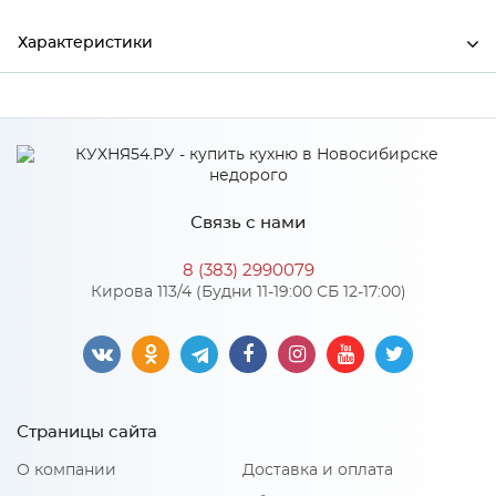
Характеристики
Производитель
МиФ
Венге/Белый глянец
Цвет
холодный
Материал
ЛДСП
Связь с нами
8 (383) 2990079
Кирова 113/4 (Будни 11-19:00 СБ 12-17:00)
Особенности
Материал 2: МДФ
Количество упаковок: 3
Страницы сайта
О компании
Доставка и оплата