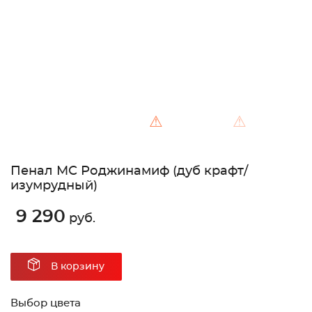
⚠
⚠
Пенал МС Роджинамиф (дуб крафт/
изумрудный)
9 290
руб.
В корзину
Выбор цвета