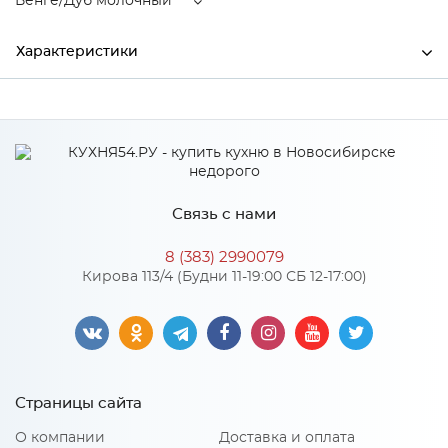
Венге/Дуб молочный
Характеристики
Ширина
400
Высота
2100
Глубина
510
Связь с нами
Производитель
Тэкс
8 (383) 2990079
Цвет
Венге/Дуб молочный
Кирова 113/4 (Будни 11-19:00 СБ 12-17:00)
Материал
ЛДСП
Особенности
Страницы сайта
Петли: Без доводчиков
О компании
Доставка и оплата