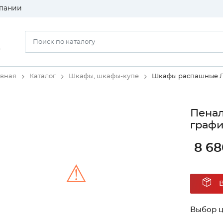
пании
)
авная
Каталог
Шкафы, шкафы-купе
Шкафы распашные 
Пенал
графи
8 68
⚠
Unable to load the image!
Выбор ц