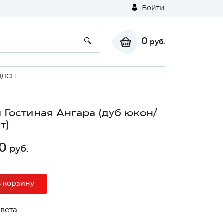
Войти
0
руб.
ЛДСП
 Гостиная Ангара (дуб юкон/
т)
0
руб.
В корзину
вета