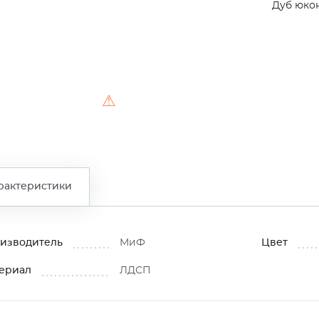
Дуб юко
⚠
рактеристики
изводитель
МиФ
Цвет
ериал
ЛДСП