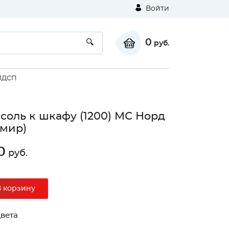
Войти
0
руб.
ЛДСП
соль к шкафу (1200) МС Норд
мир)
0
руб.
⚠
В корзину
Unable to load the image!
вета