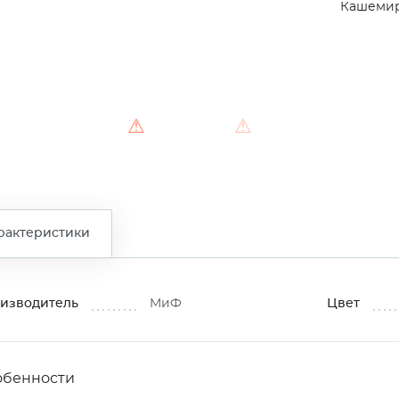
Кашеми
⚠
⚠
рактеристики
изводитель
МиФ
Цвет
обенности