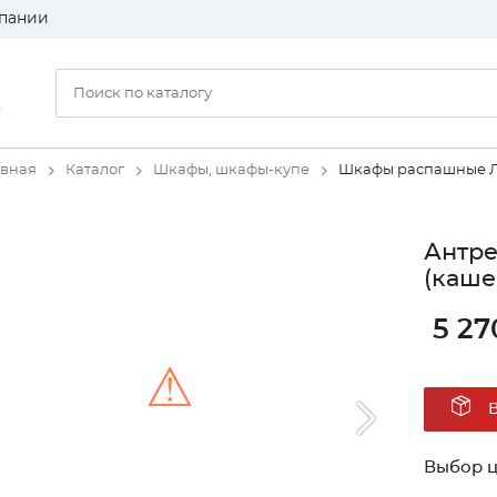
пании
)
авная
Каталог
Шкафы, шкафы-купе
Шкафы распашные 
Антре
(каше
5 27
⚠
Unable to load the image!
Выбор ц