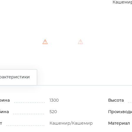
Кашеми
⚠
⚠
рактеристики
рина
1300
Высота
бина
520
Производ
т
Кашемир/Кашемир
Материал