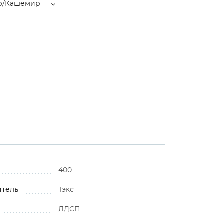
р/Кашемир
400
итель
Тэкс
ЛДСП