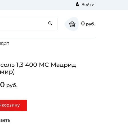
Войти
0
руб.
ЛДСП
соль 1,3 400 МС Мадрид
мир)
00
руб.
⚠
В корзину
Unable to load the image!
вета