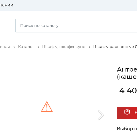
пании
)
авная
Каталог
Шкафы, шкафы-купе
Шкафы распашные 
Антре
(каше
4 4
⚠
Unable to load the image!
Выбор ц