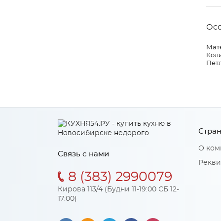
Ос
Мат
Коли
Петл
Стран
О ком
Связь с нами
Рекви
8 (383) 2990079
Кирова 113/4 (Будни 11-19:00 СБ 12-
17:00)