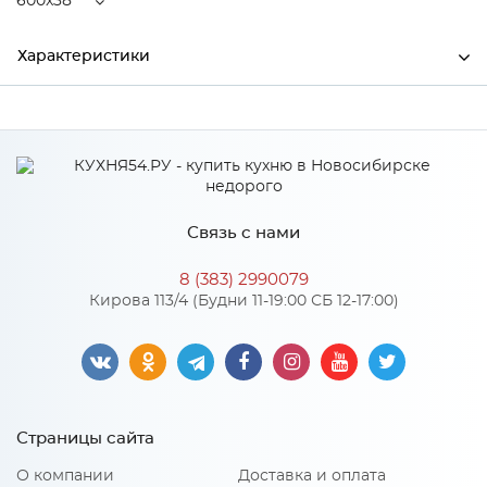
600x38
Характеристики
Ширина
600
Высота
2000
Глубина
38
Связь с нами
Производитель
Дера
8 (383) 2990079
Цвет
Эмаль белая
Кирова 113/4 (Будни 11-19:00 СБ 12-17:00)
Материал
Эмаль
Особенности
Страницы сайта
Материал 2: Стекло
О компании
Доставка и оплата